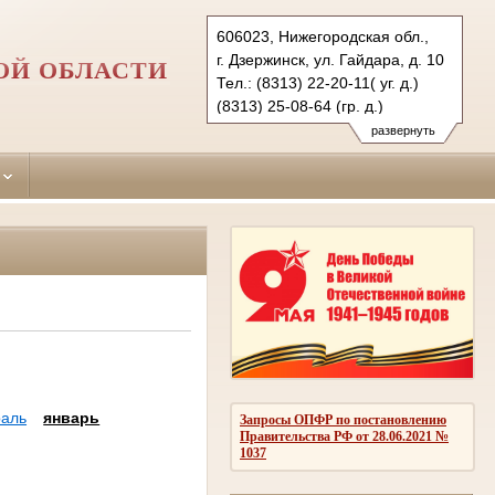
606023, Нижегородская обл.,
г. Дзержинск, ул. Гайдара, д. 10
ОЙ ОБЛАСТИ
Тел.: (8313) 22-20-11( уг. д.)
(8313) 25-08-64 (гр. д.)
dzerginsky.nnov@sudrf.ru
развернуть
аль
январь
Запросы ОПФР по постановлению
Правительства РФ от 28.06.2021 №
1037