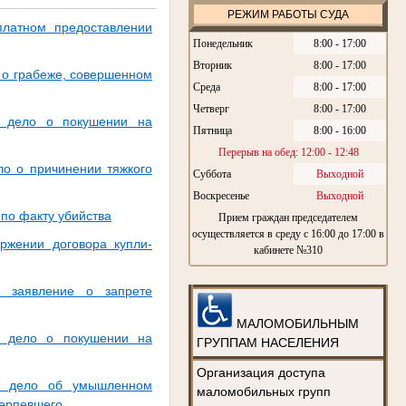
РЕЖИМ РАБОТЫ СУДА
платном предоставлении
Понедельник
8:00 - 17:00
Вторник
8:00 - 17:00
 о грабеже, совершенном
Среда
8:00 - 17:00
Четверг
8:00 - 17:00
ое дело о покушении на
Пятница
8:00 - 16:00
Перерыв на обед: 12:00 - 12:48
ло о причинении тяжкого
Суббота
Выходной
Воскресенье
Выходной
 по факту убийства
Прием граждан председателем
осуществляется в среду с 16:00 до 17:00 в
оржении договора купли-
кабинете №310
е заявление о запрете
МАЛОМОБИЛЬНЫМ
ое дело о покушении на
ГРУППАМ НАСЕЛЕНИЯ
Организация доступа
ое дело об умышленном
маломобильных групп
терпевшего