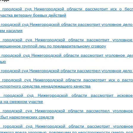
 городской суд Нижегородской области рассмотрит иск о бес
участка ветерану боевых действий
 городской суд Нижегородской области рассмотрит уголовное дело
ем насилия
й городской суд Нижегородской области рассмотрит уголовн
овершенное группой лиц по предварительному сговору
 городской суд Нижегородской области рассмотрит уголовное де
вью
 городской суд Нижегородской области рассмотрел уголовное дело
 городской суд Нижегородской области рассмотрит иск о раст
нспортного средства ненадлежащего качества
й городской суд Нижегородской области рассмотрит исково
ва на смежном участке
й городской суд Нижегородской области рассмотрел уголовн
сбыт наркотических средств
й городской суд Нижегородской области рассмотрит уголовн
тяжкого вреда здоровью, повлекшем по неосторожности смерть по