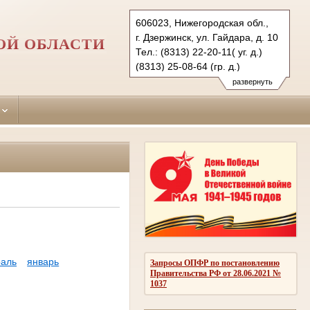
606023, Нижегородская обл.,
г. Дзержинск, ул. Гайдара, д. 10
ОЙ ОБЛАСТИ
Тел.: (8313) 22-20-11( уг. д.)
(8313) 25-08-64 (гр. д.)
dzerginsky.nnov@sudrf.ru
развернуть
аль
январь
Запросы ОПФР по постановлению
Правительства РФ от 28.06.2021 №
1037