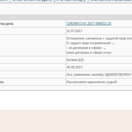
52RS0015-01-2017-006832-28
ор дела
11.07.2017
Отношения, связанные с защитой прав по
О защите прав потребителей →
- из договоров в сфере: →
иные договоры в сфере услуг
Беляев Д.В.
30.08.2017
Иск (заявление, жалоба) УДОВЛЕТВОРЕ
ла
Рассмотрено единолично судьей