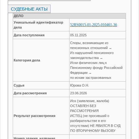
СУДЕБНЫЕ АКТЫ
ДЕЛО
Уникальный идентификатор
52RS0015-01-2025-010461-36
дела
Дата поступления
05.11.2025
Споры, возникающие из
пенсионных отношений →
Из нарушений пенсионного
законодательства →
Категория дела
Иски физических лиц к
Пенсионному фонду Российской
Федерации →
по искам застрахованных
Судья
Юрова О.Н.
Дата рассмотрения
23.06.2026
Иск (заявление, жалоба)
ОСТАВЛЕН БЕЗ
РАССМОТРЕНИЯ
Результат рассмотрения
ИСТЕЦ (не просивший о
разбирательстве в его
отсутствии) НЕ ЯВИЛСЯ В СУД
ПО ВТОРИЧНОМУ ВЫЗОВУ
Номер здания, название