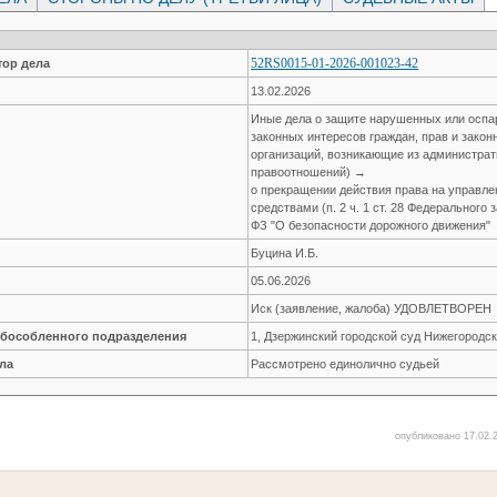
52RS0015-01-2026-001023-42
ор дела
13.02.2026
Иные дела о защите нарушенных или оспа
законных интересов граждан, прав и зако
организаций, возникающие из администра
правоотношений) →
о прекращении действия права на управл
средствами (п. 2 ч. 1 ст. 28 Федерального 
ФЗ "О безопасности дорожного движения"
Буцина И.Б.
05.06.2026
Иск (заявление, жалоба) УДОВЛЕТВОРЕН
обособленного подразделения
1, Дзержинский городской суд Нижегородск
ла
Рассмотрено единолично судьей
опубликовано 17.02.2