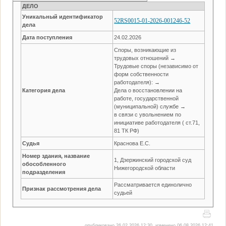
ДЕЛО
Уникальный идентификатор
52RS0015-01-2026-001246-52
дела
Дата поступления
24.02.2026
Споры, возникающие из
трудовых отношений →
Трудовые споры (независимо от
форм собственности
работодателя): →
Категория дела
Дела о восстановлении на
работе, государственной
(муниципальной) службе →
в связи с увольнением по
инициативе работодателя ( ст.71,
81 ТК РФ)
Судья
Краснова Е.С.
Номер здания, название
1, Дзержинский городской суд
обособленного
Нижегородской области
подразделения
Рассматривается единолично
Признак рассмотрения дела
судьей
опубликовано 26.02.2026 12:30, изменено 06.08.2026 12:41