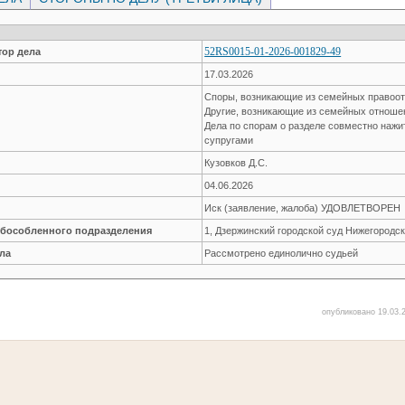
52RS0015-01-2026-001829-49
ор дела
17.03.2026
Споры, возникающие из семейных правоо
Другие, возникающие из семейных отнош
Дела по спорам о разделе совместно наж
супругами
Кузовков Д.С.
04.06.2026
Иск (заявление, жалоба) УДОВЛЕТВОРЕН
обособленного подразделения
1, Дзержинский городской суд Нижегородск
ла
Рассмотрено единолично судьей
опубликовано 19.03.2